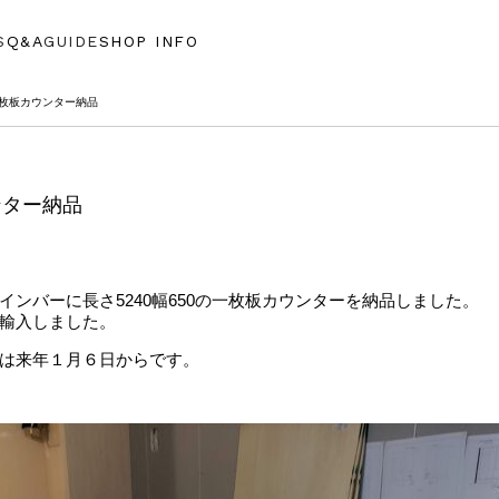
S
Q&A
GUIDE
SHOP INFO
一枚板カウンター納品
ンター納品
ンバーに長さ5240幅650の一枚板カウンターを納品しました。
輸入しました。
は来年１月６日からです。