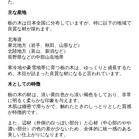
た。
主な産地
栃の木は日本全国に分布していますが、特に以下の地域で
良質な材が採れます。
北海道
東北地方（岩手、秋田、山形など）
北陸地方（富山、新潟など）
長野県などの中部山岳地帯
寒冷地や豪雪地帯に育つ栃の木は、ゆっくりと成長するた
め、木目が詰まった良質な材になると言われています。
木としての特徴
栃の木の材は、淡い黄白色から淡い褐色をしており、非常
に明るく柔らかな印象を与えます。
木肌は緻密で滑らかで、触れたときのしっとりとした質感
が特徴的です。
また、辺材（外側の白っぽい部分）と心材（中心部のやや
濃い部分）の色の差が少ないため、全体的に統一感のある
美しい仕上がりになります。