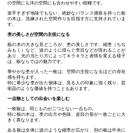
の空間にも洋の空間にも合わせやすい樹種です。
派手すぎず地味でもない、絶妙なバランス感覚を持った栃
の木は、洗練された空間作りを目指す方に支持されていま
す。
杢の美しさが空間の主役になる
栃の木の大きな見どころが、杢の美しさです。縮杢（ちぢ
みもく）など、波のように揺らぐ杢目などが現れることが
あり、光の当たり方によってキラキラと表情を変える様子
は、栃ならではの魅力です。
華やかな杢が入った一枚は、空間の主役になるほどの存在
感を持ちます。
特に希少な杢が出た個体は、見る人の印象に強く残り、芸
術品のような価値を持つこともあります。
一点物としての出会いを楽しむ
一枚板は、同じものが二つとない一点もの。
特に栃の木は、杢の出方や色味、皮目の形が一枚ごとに大
きく異なります。
ある板は全体に波のような縮杢が広がり、別の板は中央に