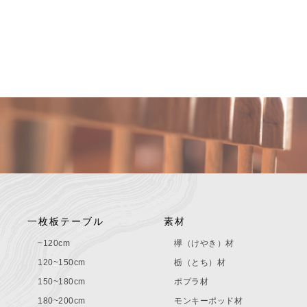
一枚板テーブル
素材
~120cm
欅（けやき）材
120~150cm
栃（とち）材
150~180cm
ポプラ材
180~200cm
モンキーポッド材