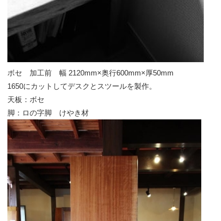
ボセ 加工前 幅 2120mm×奥行600mm×厚50mm
1650にカットしてデスクとスツールを製作。
天板：ボセ
脚：ロの字脚 けやき材