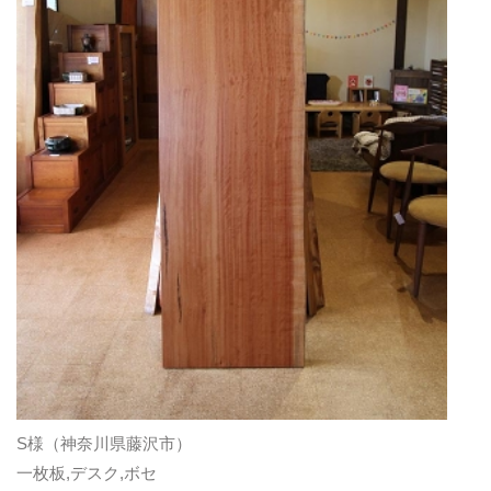
S様（神奈川県藤沢市）
一枚板
,
デスク
,
ボセ