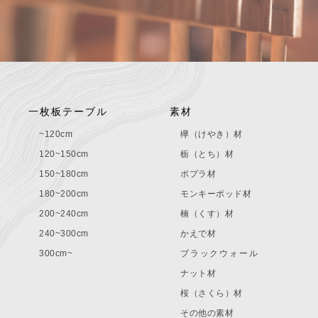
一枚板テーブル
素材
~120cm
欅（けやき）材
120~150cm
栃（とち）材
150~180cm
ポプラ材
180~200cm
モンキーポッド材
200~240cm
楠（くす）材
240~300cm
かえで材
300cm~
ブラックウォール
ナット材
桜（さくら）材
その他の素材