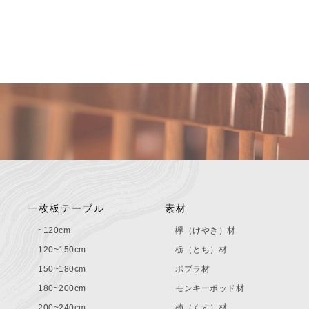
一枚板テーブル
素材
~120cm
欅（けやき）材
120~150cm
栃（とち）材
150~180cm
ポプラ材
180~200cm
モンキーポッド材
200~240cm
楠（くす）材