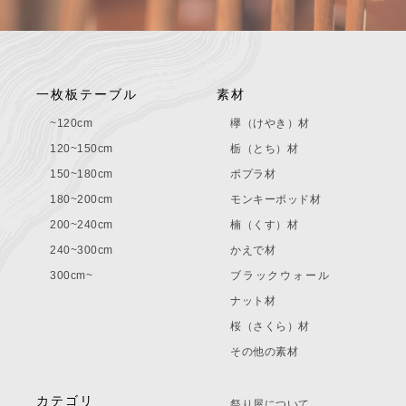
一枚板テーブル
素材
~120cm
欅（けやき）材
120~150cm
栃（とち）材
150~180cm
ポプラ材
180~200cm
モンキーポッド材
200~240cm
楠（くす）材
240~300cm
かえで材
300cm~
ブラックウォール
ナット材
桜（さくら）材
その他の素材
カテゴリ
祭り屋について