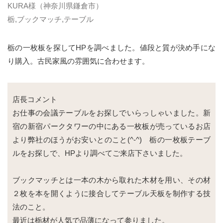
KURA様（神奈川県鎌倉市）
栃
,
ブックマッチ
,
テーブル
栃の一枚板を探してHPを調べました。値段と質が決め手にな
り購入。古民家風の雰囲気に合わせます。
店長コメント
お仕事の会議テーブルをお探しでいらっしゃいました。新
宿の新宿パークタワーの中にある一枚板が売っているお店
より弊社のほうがお安いとのこと(^-^) 栃の一枚板テーブ
ルをお探しで、HPより調べてご来店下さいました。
ブックマッチとは一本の木から取れた木材を用い、その材
２枚を本を開くように接合してテーブル天板を制作する技
法のこと。
最近は栃材が人気で品薄になって参りました。