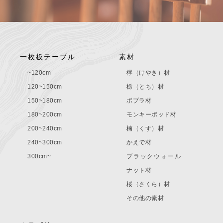
一枚板テーブル
素材
~120cm
欅（けやき）材
120~150cm
栃（とち）材
150~180cm
ポプラ材
180~200cm
モンキーポッド材
200~240cm
楠（くす）材
240~300cm
かえで材
300cm~
ブラックウォール
ナット材
桜（さくら）材
その他の素材