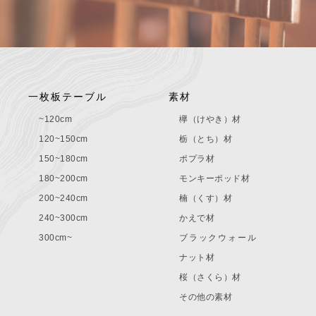
一枚板テーブル
素材
~120cm
欅（けやき）材
120~150cm
栃（とち）材
150~180cm
ポプラ材
180~200cm
モンキーポッド材
200~240cm
楠（くす）材
240~300cm
かえで材
300cm~
ブラックウォール
ナット材
桜（さくら）材
その他の素材