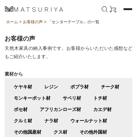
MATSURIYA
ホーム
>
お客様の声
> 「センターテーブル」の一覧
お客様の声
天然木家具の納入事例です。お客様からいただいた感想など
もご紹介いたします。
素材から
ケヤキ材
レジン
ポプラ材
チーク材
モンキーポット材
サペリ材
トチ材
ボセ材
アフリカンローズ材
カエデ材
クルミ材
ナラ材
ウォールナット材
その他国産材
クス材
その他外国材