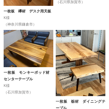
（石川県加賀市）
一枚板 欅材 デスク用天板
K様
（神奈川県鎌倉市）
一枚板 モンキーポッド材
センターテーブル
K様
（石川県加賀市）
一枚板 栃材 ダイニングテ
ーブル