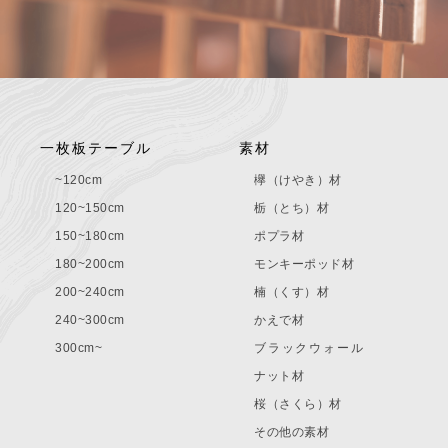
一枚板テーブル
素材
~120cm
欅（けやき）材
120~150cm
栃（とち）材
150~180cm
ポプラ材
180~200cm
モンキーポッド材
200~240cm
楠（くす）材
240~300cm
かえで材
300cm~
ブラックウォール
ナット材
桜（さくら）材
その他の素材