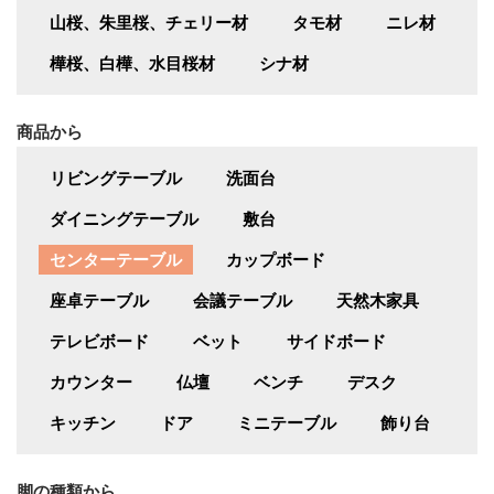
山桜、朱里桜、チェリー材
タモ材
ニレ材
樺桜、白樺、水目桜材
シナ材
商品から
リビングテーブル
洗面台
ダイニングテーブル
敷台
センターテーブル
カップボード
座卓テーブル
会議テーブル
天然木家具
テレビボード
ベット
サイドボード
カウンター
仏壇
ベンチ
デスク
キッチン
ドア
ミニテーブル
飾り台
脚の種類から