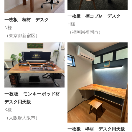
一枚板 楠コブ材 デスク
一枚板 楠材 デスク
H様
N様
（福岡県福岡市）
（東京都新宿区）
一枚板 モンキーポッド材
デスク用天板
K様
（大阪府大阪市）
一枚板 欅材 デスク用天板