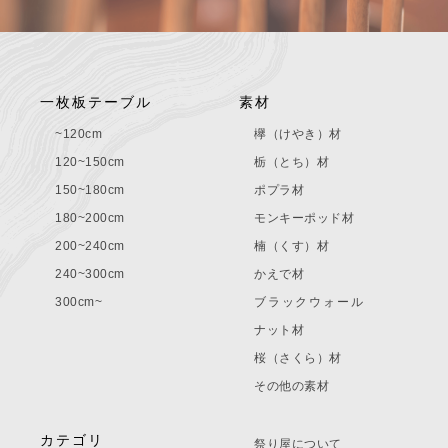
一枚板テーブル
素材
~120cm
欅（けやき）材
120~150cm
栃（とち）材
150~180cm
ポプラ材
180~200cm
モンキーポッド材
200~240cm
楠（くす）材
240~300cm
かえで材
300cm~
ブラックウォール
ナット材
桜（さくら）材
その他の素材
カテゴリ
祭り屋について