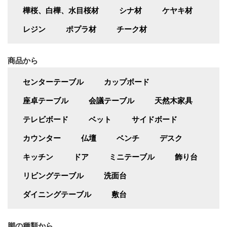
樺桜、白樺、水目桜材
シナ材
ケヤキ材
レジン
ポプラ材
チーク材
商品から
センターテーブル
カップボード
座卓テーブル
会議テーブル
天然木家具
テレビボード
ベット
サイドボード
カウンター
仏壇
ベンチ
デスク
キッチン
ドア
ミニテーブル
飾り台
リビングテーブル
洗面台
ダイニングテーブル
敷台
脚の種類から