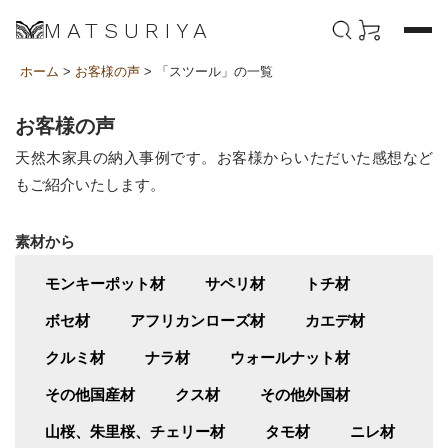
MATSURIYA
ホーム
>
お客様の声
> 「スツール」の一覧
お客様の声
天然木家具の納入事例です。お客様からいただいた感想など
もご紹介いたします。
素材から
モンキーポット材
サペリ材
トチ材
ボセ材
アフリカンローズ材
カエデ材
クルミ材
ナラ材
ウォールナット材
その他国産材
クス材
その他外国材
山桜、朱里桜、チェリー材
タモ材
ニレ材