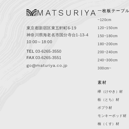
MATSURIYA
一枚板テーブ
~120cm
東京都新宿区東五軒町6-19
120~150cm
神奈川県海老名市国分寺台1-13-4
150~180cm
10:00～18:00
180~200cm
TEL
03-6265-3550
200~240cm
FAX
03-6265-3551
240~300cm
go@maturiya.co.jp
300cm~
素材
欅（けやき）材
栃（とち）材
ポプラ材
モンキーポッド材
楠（くす）材