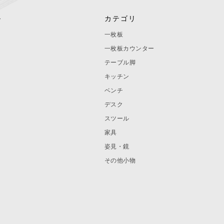
ル
カテゴリ
一枚板
一枚板カウンター
テーブル脚
キッチン
ベンチ
デスク
スツール
家具
姿見・鏡
その他小物