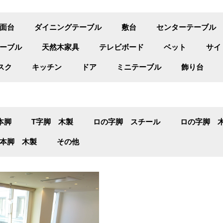
面台
ダイニングテーブル
敷台
センターテーブル
ーブル
天然木家具
テレビボード
ベット
サイ
スク
キッチン
ドア
ミニテーブル
飾り台
本脚
T字脚 木製
ロの字脚 スチール
ロの字脚 
本脚 木製
その他