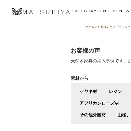
MATSURIYA
CATEGORY
CONCEPT
NEW
ホーム
>
お客様の声
> 「デイル
お客様の声
天然木家具の納入事例です。
素材から
ケヤキ材
レジン
アフリカンローズ材
その他外国材
山桜、