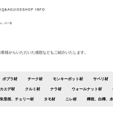
S
Q&A
GUIDE
SHOP INFO
ーム」の一覧
お客様からいただいた感想などもご紹介いたします。
ポプラ材
チーク材
モンキーポット材
サペリ材
カエデ材
クルミ材
ナラ材
ウォールナット材
朱里桜、チェリー材
タモ材
ニレ材
樺桜、白樺、