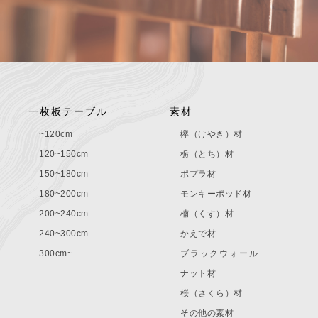
一枚板テーブル
素材
~120cm
欅（けやき）材
120~150cm
栃（とち）材
150~180cm
ポプラ材
180~200cm
モンキーポッド材
200~240cm
楠（くす）材
240~300cm
かえで材
300cm~
ブラックウォール
ナット材
桜（さくら）材
その他の素材