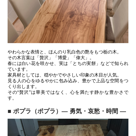
やわらかな表情と、ほんのり乳白色の艶をもつ栃の木。
その木言葉は「贅沢」「博愛」「偉大」。
春には白い花を咲かせ、実は「とちの実餅」などで知られ
ています。
家具材としては、穏やかでやさしい印象の木目が人気。
見る人の心をゆるやかに包み込み、豊かで上品な空間をつ
くり出します。
その“贅沢”は華美ではなく、心を満たす静かな豊かさで
す。
■ ポプラ（ポプラ）― 勇気・哀愁・時間 ―