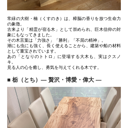
常緑の大樹・楠（くすのき）は、樟脳の香りを放つ生命力
の象徴。
古来より「精霊が宿る木」として崇められ、巨木信仰の対
象にもなってきました。
その木言葉は「力強さ」「勝利」「不屈の精神」。
潮にも虫にも強く、長く使えることから、建築や船の材料
として重宝されています。
あの「となりのトトロ」に登場する大木も、実はクスノ
キ。
見る人の心を癒し、勇気を与えてくれる木です。
■ 栃（とち）― 贅沢・博愛・偉大 ―