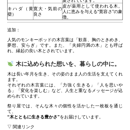
愛されています。
皮が薬用として使われる木。
キハダ（黄
寛大・気前の
人に恵みを与える“寛容さ”の象
蘗）
良さ
徴。
追加：
人気のモンキーポッドの木言葉は「歓喜、胸のときめき、
夢想、安らぎ」です。また、「夫婦円満の木」とも呼ば
れ、縁起の良い木とされています。
木に込められた想いを、暮らしの中に。
木は長い年月を生き、その姿のまま人の生活を支えてくれ
ます。
それぞれの木言葉には、「力強く生きる」「人を思いや
る」「変化を楽しむ」など、人生と重なるメッセージが込
められています。
祭り屋では、そんな木々の個性を活かした一枚板を通じ
て、
“木とともに生きる豊かさ”
をお届けしています。
▽ 関連リンク