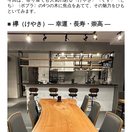
ち〉〈ポプラ〉の4つの木に焦点をあてて、その魅力をひも
といてみます。
■ 欅（けやき）― 幸運・長寿・崇高 ―