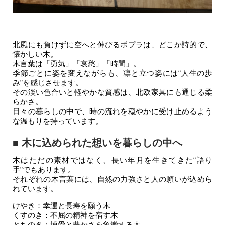
北風にも負けずに空へと伸びるポプラは、どこか詩的で、
懐かしい木。
木言葉は「勇気」「哀愁」「時間」。
季節ごとに姿を変えながらも、凛と立つ姿には“人生の歩
み”を感じさせます。
その淡い色合いと軽やかな質感は、北欧家具にも通じる柔
らかさ。
日々の暮らしの中で、時の流れを穏やかに受け止めるよう
な温もりを持っています。
■ 木に込められた想いを暮らしの中へ
木はただの素材ではなく、長い年月を生きてきた“語り
手”でもあります。
それぞれの木言葉には、自然の力強さと人の願いが込めら
れています。
けやき：幸運と長寿を願う木
くすのき：不屈の精神を宿す木
とちのき：博愛と豊かさを象徴する木