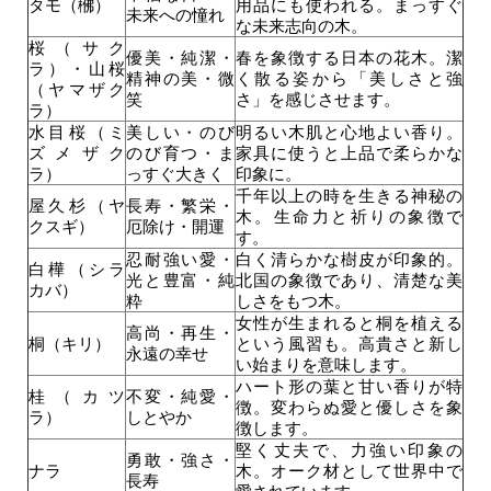
タモ（梻）
用品にも使われる。まっすぐ
未来への憧れ
な未来志向の木。
桜（サク
優美・純潔・
春を象徴する日本の花木。潔
ラ）・山桜
精神の美・微
く散る姿から「美しさと強
（ヤマザク
笑
さ」を感じさせます。
ラ）
水目桜（ミ
美しい・のび
明るい木肌と心地よい香り。
ズメザク
のび育つ・ま
家具に使うと上品で柔らかな
ラ）
っすぐ大きく
印象に。
千年以上の時を生きる神秘の
屋久杉（ヤ
長寿・繁栄・
木。生命力と祈りの象徴で
クスギ）
厄除け・開運
す。
忍耐強い愛・
白く清らかな樹皮が印象的。
白樺（シラ
光と豊富・純
北国の象徴であり、清楚な美
カバ）
粋
しさをもつ木。
女性が生まれると桐を植える
高尚・再生・
桐（キリ）
という風習も。高貴さと新し
永遠の幸せ
い始まりを意味します。
ハート形の葉と甘い香りが特
桂（カツ
不変・純愛・
徴。変わらぬ愛と優しさを象
ラ）
しとやか
徴します。
堅く丈夫で、力強い印象の
勇敢・強さ・
ナラ
木。オーク材として世界中で
長寿