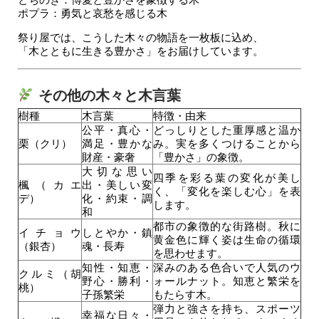
ポプラ：勇気と哀愁を感じる木
祭り屋では、こうした木々の物語を一枚板に込め、
「木とともに生きる豊かさ」をお届けしています。
その他の木々と木言葉
樹種
木言葉
特徴・由来
公平・真心・
どっしりとした重厚感と温か
栗（クリ）
満足・豊かな
み。実を多くつけることから
財産・豪奢
「豊かさ」の象徴。
大切な思い
四季を彩る葉の変化が美し
楓（カエ
出・美しい変
く、「変化を楽しむ心」を表
デ）
化・約束・調
します。
和
都市の象徴的な街路樹。秋に
イチョウ
しとやか・鎮
黄金色に輝く姿は生命の循環
（銀杏）
魂・長寿
を思わせます。
知性・知恵・
深みのある色合いで人気のウ
クルミ（胡
野心・勝利・
ォールナット。知恵と繁栄を
桃）
子孫繁栄
もたらす木。
弾力と強さを持ち、スポーツ
幸福な日々・