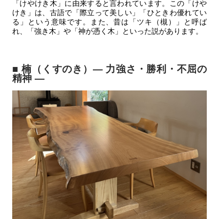
「けやけき木」に由来すると言われています。この「けや
けき」は、古語で「際立って美しい」「ひときわ優れてい
る」という意味です。また、昔は「ツキ（槻）」と呼ば
れ、「強き木」や「神が憑く木」といった説があります。
■ 楠（くすのき）― 力強さ・勝利・不屈の
精神 ―