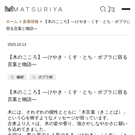
MATSURIYA
ホーム
>
新着情報
> 【木のこころ】―けやき・くす・とち・ポプラに
宿る言葉と物語―
2025.10.13
【木のこころ】―けやき・くす・とち・ポプラに宿る
言葉と物語―
楠材
ポプラ材
【木のこころ】―けやき・くす・とち・ポプラに宿る
言葉と物語―
木には、それぞれの個性とともに「木言葉（きことば）」
という心を映すようなメッセージが宿っています。
古来より人々は、木の姿や香り、強さやしなやかさに願い
を込めてきました。
今回は、祭り屋でも人気のある〈けやき〉〈くす〉〈と