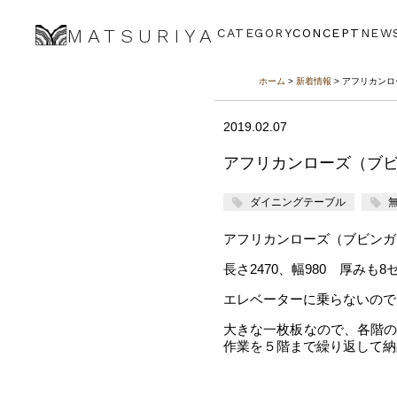
MATSURIYA
CATEGORY
CONCEPT
NEW
ホーム
>
新着情報
> アフリカン
2019.02.07
アフリカンローズ（ブ
ダイニングテーブル
アフリカンローズ（ブビンガ
長さ2470、幅980 厚み
エレベーターに乗らないので
大きな一枚板なので、各階
作業を５階まで繰り返して納