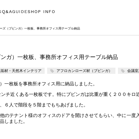
S
Q&A
GUIDE
SHOP INFO
ローズ（ブビンガ）一枚板、事務所オフィス用テーブル納品
ビンガ）一枚板、事務所オフィス用テーブル納品
無垢材・天然木インテリア
アフロカンローズ材（ブビンガ）
会議室
）一枚板を事務所オフィス用に納品しました。
も8センチ近くある一枚板です。特にブビンガは比重が重く２００キロ
、６人で階段を５階までもちあげました。
の他のテナント様のオフィスのドアを開けさせてもらい、中に一度
品しました。