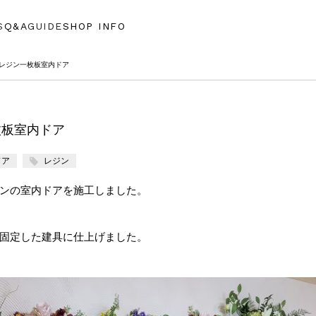
S
Q&A
GUIDE
SHOP INFO
 レジン一枚板室内ドア
枚板室内ドア
ドア
レジン
ンの室内ドアを施工しました。
固定した建具に仕上げました。