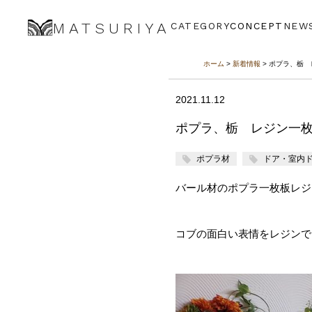
MATSURIYA
CATEGORY
CONCEPT
NEW
ホーム
>
新着情報
> ポプラ、栃
2021.11.12
ポプラ、栃 レジン一
ポプラ材
ドア・室内
バール材のポプラ一枚板レジ
コブの面白い表情をレジンで