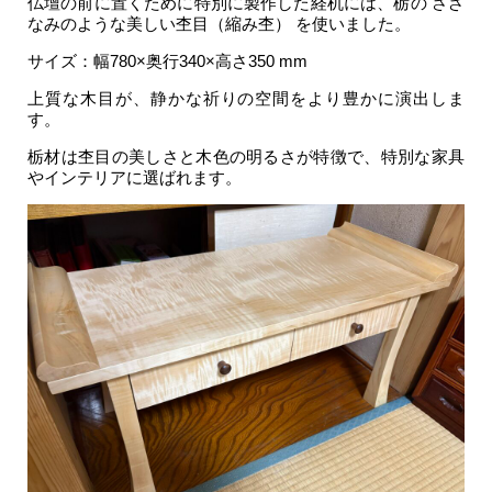
仏壇の前に置くために特別に製作した経机には、栃の さざ
なみのような美しい杢目（縮み杢） を使いました。
サイズ：幅780×奥行340×高さ350 mm
上質な木目が、静かな祈りの空間をより豊かに演出しま
す。
栃材は杢目の美しさと木色の明るさが特徴で、特別な家具
やインテリアに選ばれます。