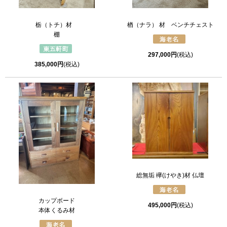
栃（トチ）材
楢（ナラ） 材 ベンチチェスト
棚
297,000円
(税込)
385,000円
(税込)
総無垢 欅(けやき)材 仏壇
カップボード
495,000円
(税込)
本体くるみ材