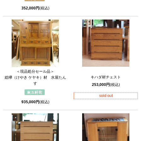
352,000円
(税込)
＜現品処分セール品＞
キハダ材チェスト
総欅（けやき ケヤキ）材 水屋たん
す
253,000円
(税込)
sold out
935,000円
(税込)