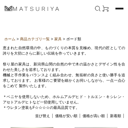
MATSURIYA
ホーム
>
商品カテゴリ一覧
>
家具
> ボード類
恵まれた自然環境の中、ものづくりの本質を見極め、現代の匠としての
誇りを大切にさらに新しい伝統を作っていきます。
祭り屋の家具は、新潟県山間の自然の中で木の温かさとデザイン性を合
わせた美しさを追求しております。
機械と手作業をバランスよく組み合わせ、無垢材の良さと使い勝手を追
求しております。 お客様のご要望を細かくお伺いしながら、一点一点心
をこめて 製作いたします。
＊ベニヤを使用しないため、ホルムアルデヒド・トルエン・キシレン・
アセトアルデヒトなど一切使用していません。
＊ウレタン塗装もF☆☆☆☆の最高品質です。
並び替え
価格が安い順
価格が高い順
新着順