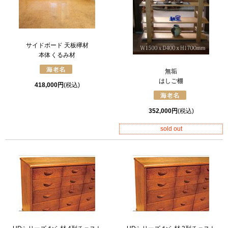
サイドボード 天板欅材
本体くるみ材
無垢
はしご棚
418,000円
(税込)
352,000円
(税込)
sold out